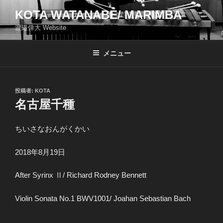
コ
KOTA WATANABE/ MARIMBA
ン
渡邉倖大 Website
テ
ン
ツ
メニュー
へ
ス
キ
投
投稿者:
KOTA
稿
ッ
名古屋千種
日:
プ
ちいさなおんがくかい
2018年8月19日
After Syrinx Ⅱ/ Richard Rodney Bennett
Violin Sonata No.1 BWV1001/ Joahan Sebastian Bach