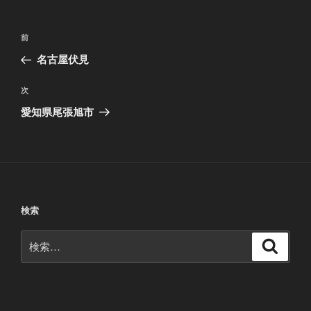
投
前
前
稿
の
名古屋伏見
ナ
投
ビ
稿
次
次
ゲ
の
愛知県尾張旭市
投
ー
稿
シ
ョ
ン
検索
検
検
索
索: