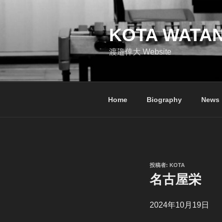
コ
ン
テ
KOTA WATA
ン
渡邉倖大 Website
ツ
へ
ス
キ
Home
Biography
News
ッ
プ
投
投稿者:
KOTA
稿
名古屋栄
日:
2024年10月19日