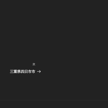
次
次
の
三重県四日市市
投
稿