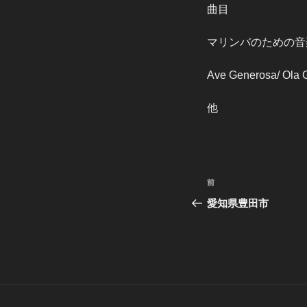
曲目
マリンバのための音楽
Ave Generosa/ Ola G
他
投
前
前
稿
の
愛知県豊田市
投
ナ
稿
ビ
ゲ
ー