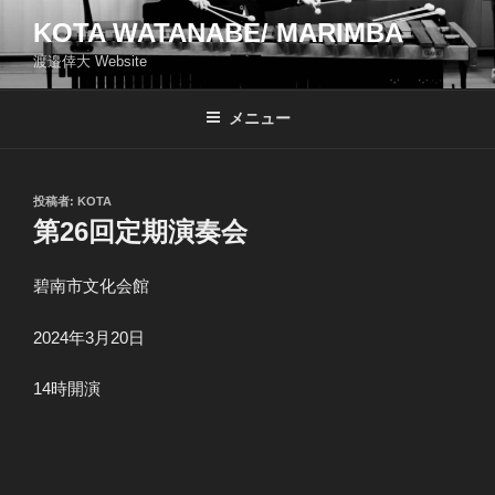
コ
KOTA WATANABE/ MARIMBA
ン
渡邉倖大 Website
テ
ン
ツ
メニュー
へ
ス
キ
投
投稿者:
KOTA
稿
ッ
第26回定期演奏会
日:
プ
碧南市文化会館
2024年3月20日
14時開演
投