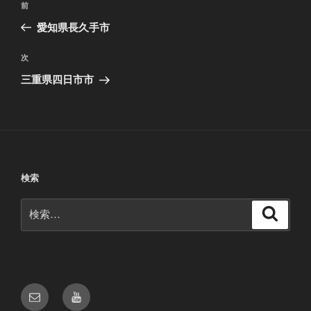
前
前
稿
の
愛知県長久手市
ナ
投
ビ
稿
次
次
ゲ
の
三重県四日市市
投
ー
稿
シ
ョ
ン
検索
検
検
索
索:
メ
Youtube
ー